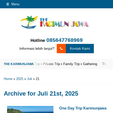
Menu
085647768969
Hotline
Informasi lebih lanjut?
Kontak Kami
 Terpercaya
Open Trip • Private Trip • Family Trip • Gathering
The Karim
Home
»
2025
»
Juli
»
21
Archive for
Juli 21st, 2025
One Day Trip Karimunjawa