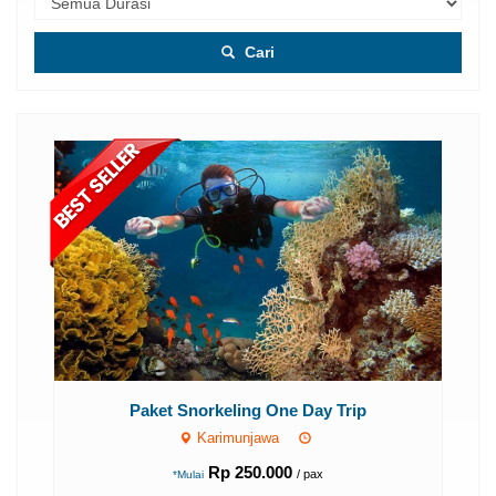
Cari
P
Paket Snorkeling One Day Trip
Karimunjawa
Rp 250.000
/ pax
*Mulai