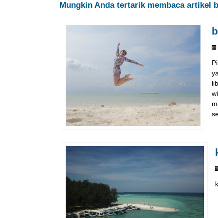
Mungkin Anda tertarik membaca artikel be
b
P
y
l
w
m
se