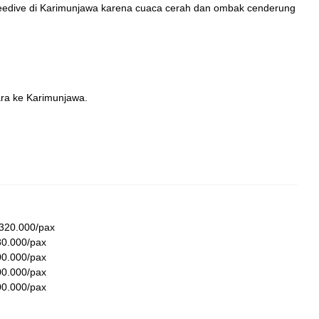
 freedive di Karimunjawa karena cuaca cerah dan ombak cenderung
para ke Karimunjawa.
320.000/pax
80.000/pax
00.000/pax
00.000/pax
00.000/pax