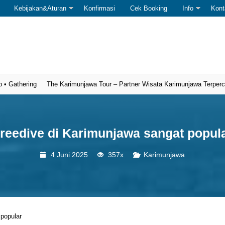
Kebijakan&Aturan
Konfirmasi
Cek Booking
Info
Kont
hering
The Karimunjawa Tour – Partner Wisata Karimunjawa Terpercaya
reedive di Karimunjawa sangat popul
4 Juni 2025
357x
Karimunjawa
 popular