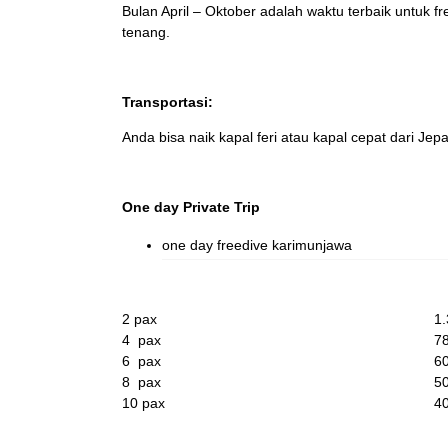
Bulan April – Oktober adalah waktu terbaik untuk
tenang.
Transportasi:
Anda bisa naik kapal feri atau kapal cepat dari Je
One day Private Trip
one day freedive karimunjawa
2 pax
1.
4 pax
7
6 pax
6
8 pax
5
10 pax
4