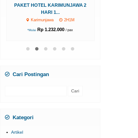
HAR
PAKET HOTEL KARIMUNJAWA 2
Karimun
HARI 1...
Karimunjawa
2H1M
Rp 1
*Mulai
Rp 1.232.000
/ pax
*Mulai
Cari Postingan
Cari
untuk:
Kategori
Artikel