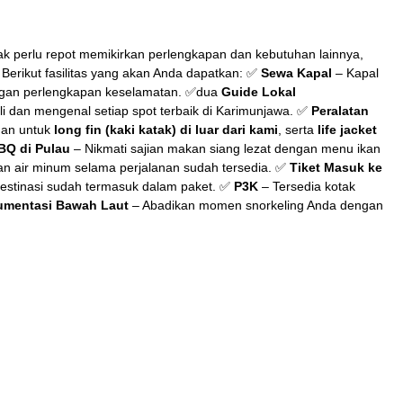
dak perlu repot memikirkan perlengkapan dan kebutuhan lainnya,
erikut fasilitas yang akan Anda dapatkan: ✅
Sewa Kapal
– Kapal
ngan perlengkapan keselamatan. ✅dua
Guide Lokal
 dan mengenal setiap spot terbaik di Karimunjawa. ✅
Peralatan
dan untuk
long fin (kaki katak) di luar dari kami
, serta
life jacket
BQ di Pulau
– Nikmati sajian makan siang lezat dengan menu ikan
n air minum selama perjalanan sudah tersedia. ✅
Tiket Masuk ke
destinasi sudah termasuk dalam paket. ✅
P3K
– Tersedia kotak
mentasi Bawah Laut
– Abadikan momen snorkeling Anda dengan