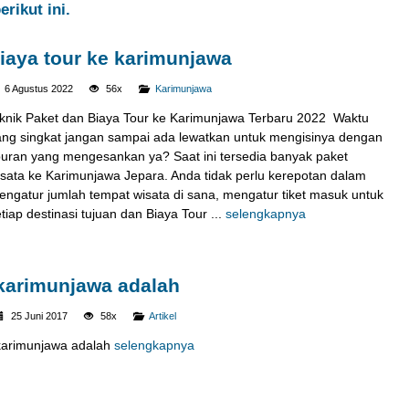
rikut ini.
iaya tour ke karimunjawa
6 Agustus 2022
56x
Karimunjawa
iknik Paket dan Biaya Tour ke Karimunjawa Terbaru 2022 Waktu
ang singkat jangan sampai ada lewatkan untuk mengisinya dengan
iburan yang mengesankan ya? Saat ini tersedia banyak paket
isata ke Karimunjawa Jepara. Anda tidak perlu kerepotan dalam
engatur jumlah tempat wisata di sana, mengatur tiket masuk untuk
tiap destinasi tujuan dan Biaya Tour ...
selengkapnya
karimunjawa adalah
25 Juni 2017
58x
Artikel
karimunjawa adalah
selengkapnya