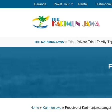
Beranda
Paket Tour
Rental
Testimonial
isata Karimunjawa Terpercaya
Open Trip • Private Trip • Family Trip • Gat
F
Home
»
Karimunjawa
»
Freedive di Karimunjawa sangat