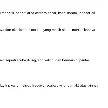
HARI 2...
Karimunjawa
3H2M
 menarik, seperti area cemara besar, kapal karam, indonor dll
Rp 1.797.000
/ pax
*Mulai
ya dan ekosistem biota laut yang masih alami, menjadikannya
lain seperti scuba diving, snorkeling, dan bermain di pantai.
trip yang meliputi freedive, scuba diving, dan aktivitas lainnya.