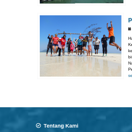
p
H
K
k
b
N
P
s
Tentang Kami