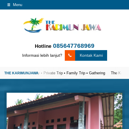
Menu
085647768969
Hotline
Informasi lebih lanjut?
Kontak Kami
percaya
Open Trip • Private Trip • Family Trip • Gathering
The Karimunja