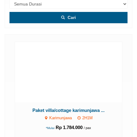
Cari
Paket villa/cottage karimunjawa ...
Karimunjawa
2H1M
Rp 1.784.000
/ pax
*Mulai
..