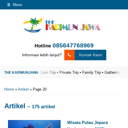
Menu
085647768969
Hotline
Informasi lebih lanjut?
Kontak Kami
njawa Terpercaya
Open Trip • Private Trip • Family Trip • Gathering
The 
Home
»
Artikel
»
Page 20
Artikel
~ 175 artikel
Wisata Pulau Jepara