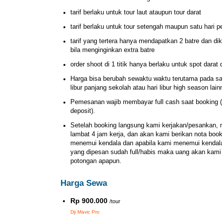
tarif berlaku untuk tour laut ataupun tour darat
tarif berlaku untuk tour setengah maupun satu hari 
tarif yang tertera hanya mendapatkan 2 batre dan d
bila menginginkan extra batre
order shoot di 1 titik hanya berlaku untuk spot darat
Harga bisa berubah sewaktu waktu terutama pada saat 
libur panjang sekolah atau hari libur high season lain
Pemesanan wajib membayar full cash saat booking 
deposit).
Setelah booking langsung kami kerjakan/pesankan, 
lambat 4 jam kerja, dan akan kami berikan nota book
menemui kendala dan apabila kami menemui kendala
yang dipesan sudah full/habis maka uang akan kam
potongan apapun.
Harga Sewa
Rp 900.000
/tour
Dji Mavic Pro