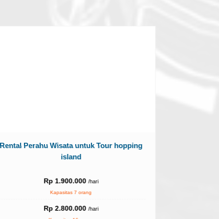
Rental Perahu Wisata untuk Tour hopping
Ren
island
Rp 1.900.000
/hari
Kapasitas 7 orang
Harga bisa be
Rp 2.800.000
/hari
saat hari libu