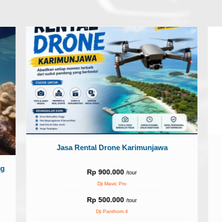
Jasa Rental Drone Karimunjawa
ng
Rp 900.000
/tour
Dji Mavic Pro
Rp 500.000
/tour
Dji Panthom 4