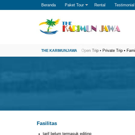
Beranda
Paket Tour
Rental
Testimonial
ner Wisata Karimunjawa Terpercaya
Open Trip • Private Trip • Family Trip 
Fasilitas
tarif belum termasuk editing