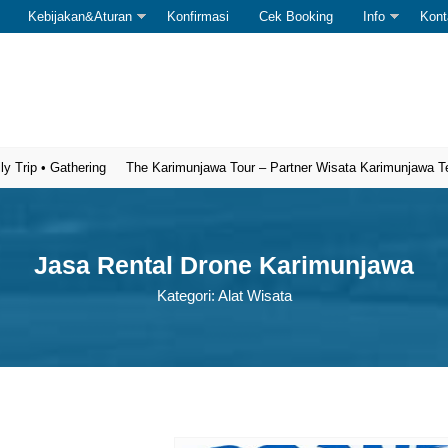
Kebijakan&Aturan
Konfirmasi
Cek Booking
Info
Kont
• Gathering
The Karimunjawa Tour – Partner Wisata Karimunjawa Terperca
Jasa Rental Drone Karimunjawa
Kategori:
Alat Wisata