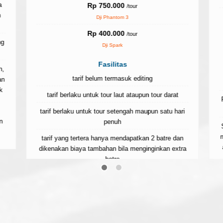
a
Rp 750.000
/tour
Dji Phantom 3
Rp 400.000
/tour
ng
Dji Spark
Fasilitas
n,
tarif belum termasuk editing
an
k
tarif berlaku untuk tour laut ataupun tour darat
tarif berlaku untuk tour setengah maupun satu hari
n
penuh
m
tarif yang tertera hanya mendapatkan 2 batre dan
dikenakan biaya tambahan bila menginginkan extra
batre
order shoot di 1 titik hanya berlaku untuk spot darat
dengan 1 baterai
Harga bisa berubah sewaktu waktu terutama pada
saat hari libur nasional, hari libur panjang sekolah