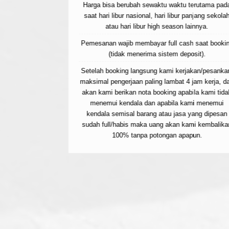
Harga bisa berubah sewaktu waktu terutama pad
m lain2nya.
saat hari libur nasional, hari libur panjang sekolah
 terutama pada
atau hari libur high season lainnya.
panjang sekolah
Pemesanan wajib membayar full cash saat booki
ainnya.
(tidak menerima sistem deposit).
h saat booking
Setelah booking langsung kami kerjakan/pesanka
osit).
maksimal pengerjaan paling lambat 4 jam kerja, d
jakan/pesankan,
akan kami berikan nota booking apabila kami tida
 jam kerja, dan
menemui kendala dan apabila kami menemui
bila kami tidak
kendala semisal barang atau jasa yang dipesan
ami menemui
sudah full/habis maka uang akan kami kembalika
 yang dipesan
100% tanpa potongan apapun.
ami kembalikan
apun.