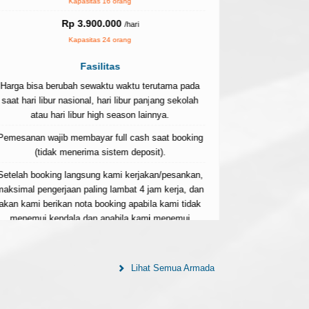
Kapasitas 16 orang
atau h
Rp 3.900.000
/hari
Pemesanan waj
Kapasitas 24 orang
(tida
Fasilitas
Setelah booki
maksimal penge
Harga bisa berubah sewaktu waktu terutama pada
akan kami beri
saat hari libur nasional, hari libur panjang sekolah
menemui ke
atau hari libur high season lainnya.
kendala semi
Pemesanan wajib membayar full cash saat booking
sudah full/ha
(tidak menerima sistem deposit).
100
Setelah booking langsung kami kerjakan/pesankan,
aksimal pengerjaan paling lambat 4 jam kerja, dan
akan kami berikan nota booking apabila kami tidak
menemui kendala dan apabila kami menemui
kendala semisal barang atau jasa yang dipesan
sudah full/habis maka uang akan kami kembalikan
100% tanpa potongan apapun.
Lihat Semua Armada