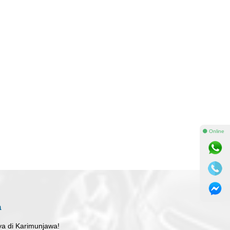
⚫ Online
a
ya di Karimunjawa!