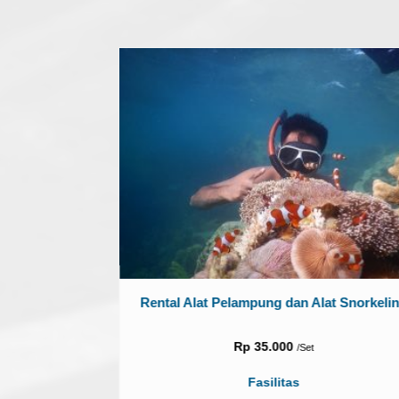
de
Rental Alat Pelampung dan Alat Snorkeli
Rp 35.000
/Set
njawa satu guide
Fasilitas
an mengawasi