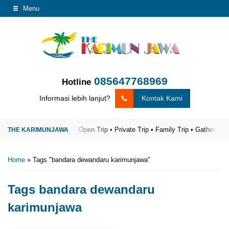
Menu
085647768969
Hotline
Informasi lebih lanjut?
Kontak Kami
imunjawa Terpercaya
Open Trip • Private Trip • Family Trip • Gathering
T
Home
»
Tags "bandara dewandaru karimunjawa"
Tags
bandara dewandaru
karimunjawa