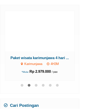
PAKET HOTEL
Paket wisata karimunjawa 4 hari ...
HAR
Karimunjawa
4H3M
Karimun
Rp 2.979.000
/ pax
*Mulai
Rp 1
*Mulai
Cari Postingan