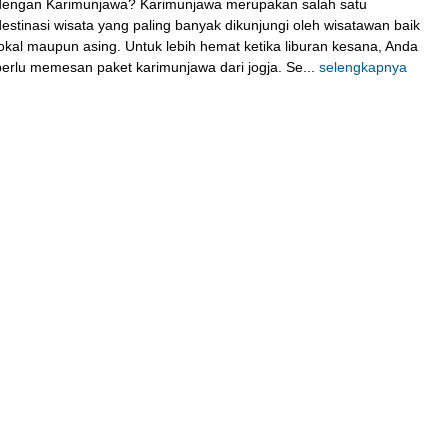
dengan Karimunjawa? Karimunjawa merupakan salah satu
destinasi wisata yang paling banyak dikunjungi oleh wisatawan baik
lokal maupun asing. Untuk lebih hemat ketika liburan kesana, Anda
perlu memesan paket karimunjawa dari jogja. Se...
selengkapnya
Paket villa/cottage karimunjawa ...
Karimunjawa
2H1M
Rp 1.646.000
/ pax
*Mulai