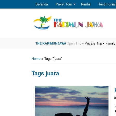
Beranda
Paket Tour
Rental
Testimonial
er Wisata Karimunjawa Terpercaya
Open Trip • Private Trip • Family Trip •
Home
»
Tags "juara"
Tags
juara