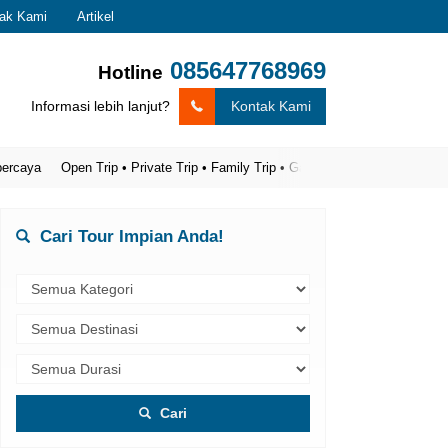
ak Kami
Artikel
085647768969
Hotline
Informasi lebih lanjut?
Kontak Kami
a
Open Trip • Private Trip • Family Trip • Gathering
Cari Tour Impian Anda!
Cari