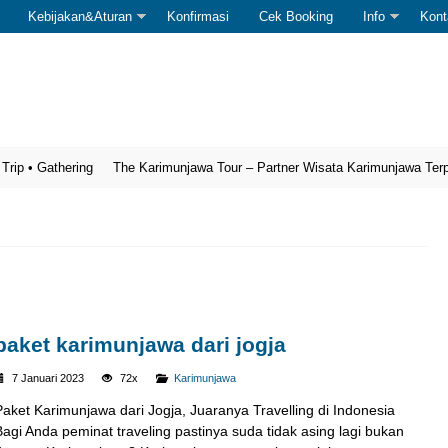
Kebijakan&Aturan
Konfirmasi
Cek Booking
Info
Kont
 Gathering
The Karimunjawa Tour – Partner Wisata Karimunjawa Terpercay
paket karimunjawa dari jogja
7 Januari 2023
72x
Karimunjawa
Paket Karimunjawa dari Jogja, Juaranya Travelling di Indonesia
Bagi Anda peminat traveling pastinya suda tidak asing lagi bukan