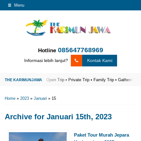
Menu
085647768969
Hotline
Informasi lebih lanjut?
Kontak Kami
unjawa Terpercaya
Open Trip • Private Trip • Family Trip • Gathering
The
Home
»
2023
»
Januari
»
15
Archive for
Januari 15th, 2023
Paket Tour Murah Jepara