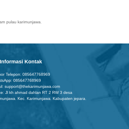
alam pulau karimunjawa.
Informasi Kontak
or Telepon: 085647768969
tsApp: 085647768969
il:
support@thekarimunjawa.com
ce: Jl kh ahmad dahlan RT 2 RW 3 desa
munjawa. Kec. Karimunjawa. Kabupaten jepara.