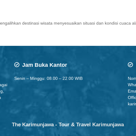
mengalihkan destinasi wisata menyesuaikan situasi dan kondisi cuaca 
Jam Buka Kantor
Senin – Minggu: 08.00 – 22.00 WIB
Nom
agai
Wha
ng,
Ema
u
Offi
kari
The Karimunjawa - Tour & Travel Karimunjawa