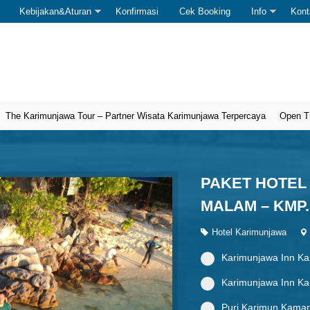
Kebijakan&Aturan
Konfirmasi
Cek Booking
Info
Kont
arimunjawa Tour – Partner Wisata Karimunjawa Terpercaya
Open Trip • Pr
PAKET HOTEL 
MALAM – KMP.
Hotel Karimunjawa
Karimunjawa Inn Ka
Karimunjawa Inn Ka
Puri Karimun Kamar