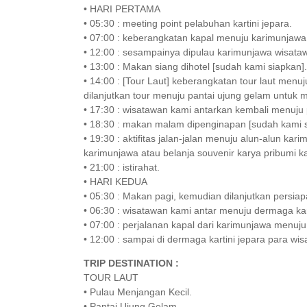
• HARI PERTAMA
• 05:30 : meeting point pelabuhan kartini jepara.
• 07:00 : keberangkatan kapal menuju karimunjawa
• 12:00 : sesampainya dipulau karimunjawa wisata
• 13:00 : Makan siang dihotel [sudah kami siapkan].
• 14:00 : [Tour Laut] keberangkatan tour laut menuju
dilanjutkan tour menuju pantai ujung gelam untuk 
• 17:30 : wisatawan kami antarkan kembali menuju 
• 18:30 : makan malam dipenginapan [sudah kami s
• 19:30 : aktifitas jalan-jalan menuju alun-alun k
karimunjawa atau belanja souvenir karya pribumi ka
• 21:00 : istirahat.
• HARI KEDUA
• 05:30 : Makan pagi, kemudian dilanjutkan persiap
• 06:30 : wisatawan kami antar menuju dermaga k
• 07:00 : perjalanan kapal dari karimunjawa menuju
• 12:00 : sampai di dermaga kartini jepara para w
TRIP DESTINATION :
TOUR LAUT
• Pulau Menjangan Kecil.
• Pantai Ujung Gelam.