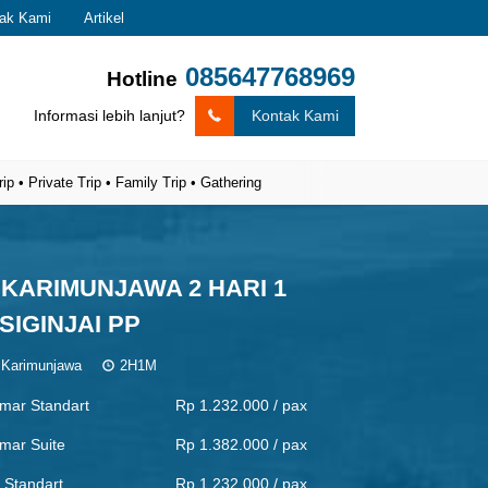
ak Kami
Artikel
085647768969
Hotline
Informasi lebih lanjut?
Kontak Kami
ivate Trip • Family Trip • Gathering
KARIMUNJAWA 2 HARI 1
SIGINJAI PP
Karimunjawa
2H1M
mar Standart
Rp 1.232.000 / pax
mar Suite
Rp 1.382.000 / pax
 Standart
Rp 1.232.000 / pax