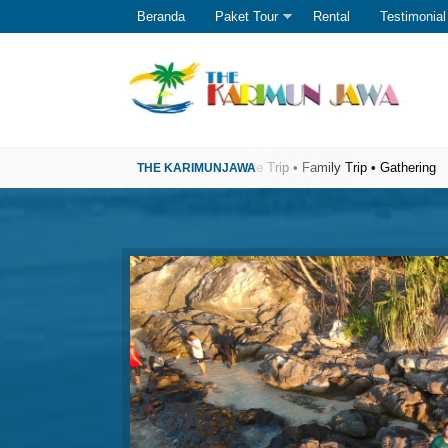
Beranda
Paket Tour
Rental
Testimonial
jawa Terpercaya
Open Trip • Private Trip • Family Trip • Gathering
The K