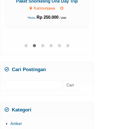
Paket Snorkeling One Day Trip
HAR
Karimunjawa
Karimun
Rp 250.000
/ pax
*Mulai
Rp 1
*Mulai
Cari Postingan
Cari
untuk:
Kategori
Artikel
jual tanah rumah karimunjawa