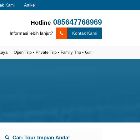
ak Kami
Artikel
085647768969
Hotline
Informasi lebih lanjut?
Kontak Kami
pen Trip • Private Trip • Family Trip • Gathering
Cari Tour Impian Anda!