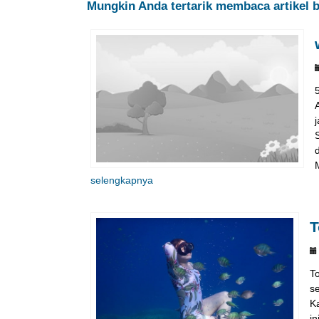
Mungkin Anda tertarik membaca artikel be
selengkapnya
T
T
s
K
in