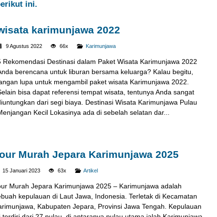
rikut ini.
wisata karimunjawa 2022
9 Agustus 2022
66x
Karimunjawa
5 Rekomendasi Destinasi dalam Paket Wisata Karimunjawa 2022
Anda berencana untuk liburan bersama keluarga? Kalau begitu,
jangan lupa untuk mengambil paket wisata Karimunjawa 2022.
Selain bisa dapat referensi tempat wisata, tentunya Anda sangat
diuntungkan dari segi biaya. Destinasi Wisata Karimunjawa Pulau
Menjangan Kecil Lokasinya ada di sebelah selatan dar...
our Murah Jepara Karimunjawa 2025
15 Januari 2023
63x
Artikel
our Murah Jepara Karimunjawa 2025 – Karimunjawa adalah
ebuah kepulauan di Laut Jawa, Indonesia. Terletak di Kecamatan
arimunjawa, Kabupaten Jepara, Provinsi Jawa Tengah. Kepulauan
i terdiri dari 27 pulau, di antaranya pulau utama ialah Karimunjawa,