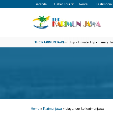
Beranda
Paket Tour
Rental
Testimonial
sata Karimunjawa Terpercaya
Open Trip • Private Trip • Family Trip • Gath
Home
»
Karimunjawa
»
biaya tour ke karimunjawa