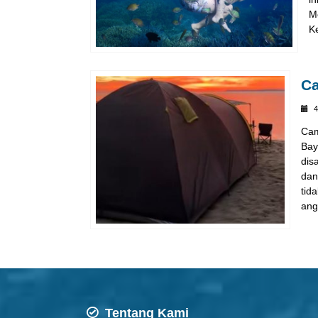
M
Ke
Ca
4
Cam
Bay
dis
dan
tid
ang
Tentang Kami