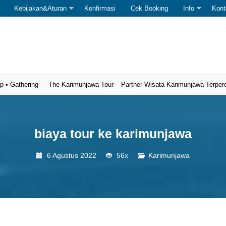
Kebijakan&Aturan
Konfirmasi
Cek Booking
Info
Kont
ering
The Karimunjawa Tour – Partner Wisata Karimunjawa Terpercaya
O
biaya tour ke karimunjawa
6 Agustus 2022
56x
Karimunjawa