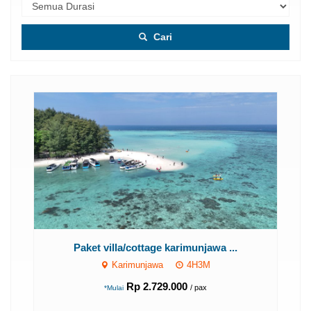
Cari
..
Paket villa/cottage karimunjawa ...
Karimunjawa
4H3M
Rp 2.729.000
/ pax
*Mulai