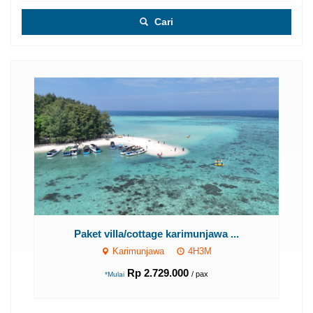
Cari
Paket villa/cottage karimunjawa ...
Karimunjawa
4H3M
Rp 2.729.000
/ pax
*Mulai