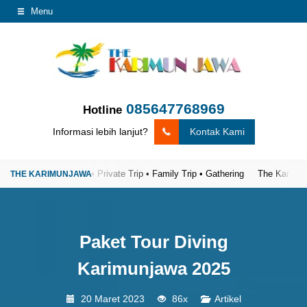
Menu
085647768969
Hotline
Informasi lebih lanjut?
Kontak Kami
aya
Open Trip • Private Trip • Family Trip • Gathering
The Karimunjawa T
Paket Tour Diving
Karimunjawa 2025
20 Maret 2023
86x
Artikel