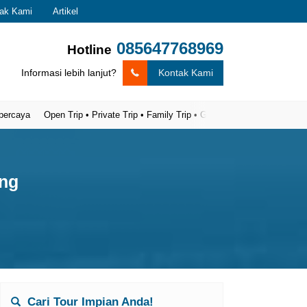
ak Kami
Artikel
085647768969
Hotline
Informasi lebih lanjut?
Kontak Kami
Open Trip • Private Trip • Family Trip • Gathering
ang
Cari Tour Impian Anda!