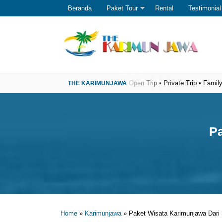
Beranda
Paket Tour
Rental
Testimonial
r Wisata Karimunjawa Terpercaya
Open Trip • Private Trip • Family Trip • 
Pa
Home
»
Karimunjawa
»
Paket Wisata Karimunjawa Dari