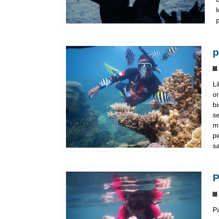
p
L
o
b
s
m
p
sa
P
P