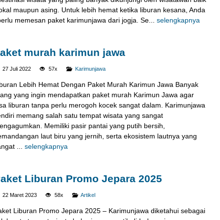
lokal maupun asing. Untuk lebih hemat ketika liburan kesana, Anda
perlu memesan paket karimunjawa dari jogja. Se...
selengkapnya
aket murah karimun jawa
27 Juli 2022
57x
Karimunjawa
iburan Lebih Hemat Dengan Paket Murah Karimun Jawa Banyak
rang yang ingin mendapatkan paket murah Karimun Jawa agar
isa liburan tanpa perlu merogoh kocek sangat dalam. Karimunjawa
endiri memang salah satu tempat wisata yang sangat
engagumkan. Memiliki pasir pantai yang putih bersih,
emandangan laut biru yang jernih, serta ekosistem lautnya yang
ngat ...
selengkapnya
aket Liburan Promo Jepara 2025
22 Maret 2023
58x
Artikel
aket Liburan Promo Jepara 2025 – Karimunjawa diketahui sebagai