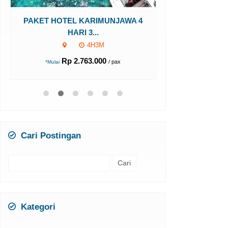
HAR
Karimun
PAKET HOTEL KARIMUNJAWA 4
HARI 3...
Rp 1
*Mulai
4H3M
Rp 2.763.000
/ pax
*Mulai
Cari Postingan
Cari
untuk:
Kategori