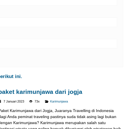
rikut ini.
paket karimunjawa dari jogja
7 Januari 2023
73x
Karimunjawa
Paket Karimunjawa dari Jogja, Juaranya Travelling di Indonesia
Bagi Anda peminat traveling pastinya suda tidak asing lagi bukan
dengan Karimunjawa? Karimunjawa merupakan salah satu
destinasi wisata yang paling banyak dikunjungi oleh wisatawan baik