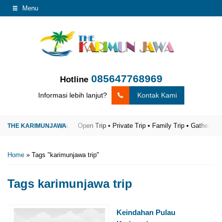
Menu
085647768969
Hotline
Informasi lebih lanjut?
Kontak Kami
rimunjawa Terpercaya
Open Trip • Private Trip • Family Trip • Gathering
Home
»
Tags "karimunjawa trip"
Tags
karimunjawa trip
Keindahan Pulau