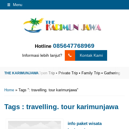
Menu
085647768969
Hotline
Informasi lebih lanjut?
Kontak Kami
jawa Terpercaya
Open Trip • Private Trip • Family Trip • Gathering
The 
Home
»
Tags ": travelling. tour karimunjawa"
Tags
: travelling. tour karimunjawa
info paket wisata