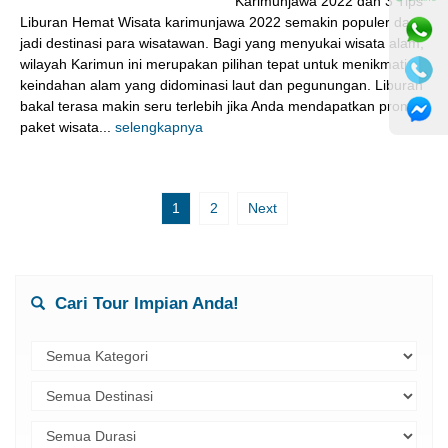
Karimunjawa 2022 dan 3 Tips
Liburan Hemat Wisata karimunjawa 2022 semakin populer dan
jadi destinasi para wisatawan. Bagi yang menyukai wisata alam,
wilayah Karimun ini merupakan pilihan tepat untuk menikmati
keindahan alam yang didominasi laut dan pegunungan. Liburan
bakal terasa makin seru terlebih jika Anda mendapatkan promo
paket wisata...
selengkapnya
1
2
Next
Cari Tour Impian Anda!