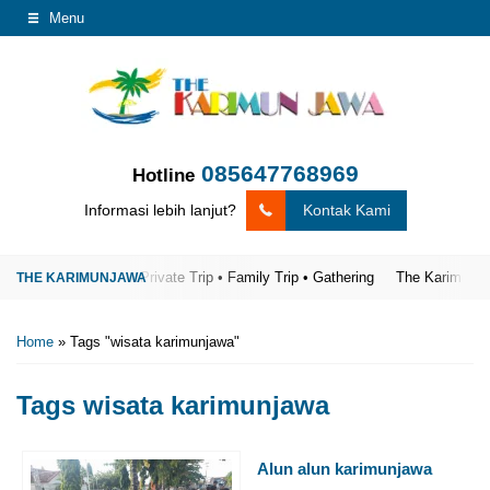
Menu
085647768969
Hotline
Informasi lebih lanjut?
Kontak Kami
ya
Open Trip • Private Trip • Family Trip • Gathering
The Karimunjawa To
Home
»
Tags "wisata karimunjawa"
Tags
wisata karimunjawa
Alun alun karimunjawa