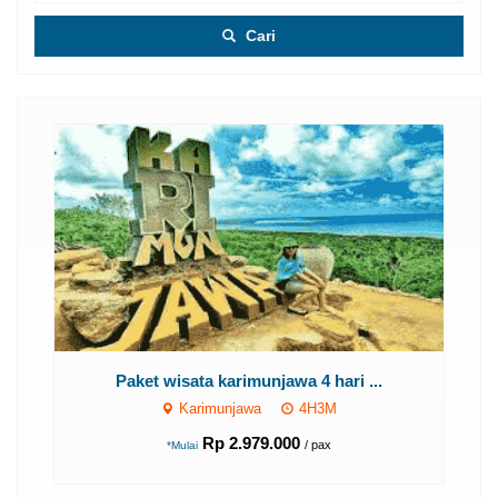
Cari
P
Paket wisata karimunjawa 4 hari ...
Karimunjawa
4H3M
Rp 2.979.000
/ pax
*Mulai