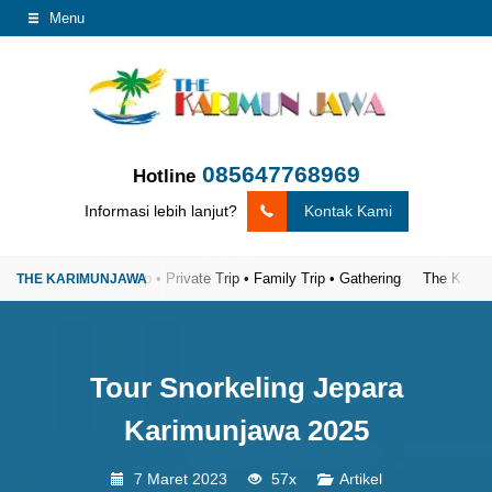
Menu
085647768969
Hotline
Informasi lebih lanjut?
Kontak Kami
caya
Open Trip • Private Trip • Family Trip • Gathering
The Karimunjawa 
Tour Snorkeling Jepara
Karimunjawa 2025
7 Maret 2023
57x
Artikel