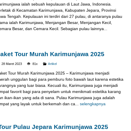
arimunjawa ialah sebuah kepulauan di Laut Jawa, Indonesia.
erletak di Kecamatan Karimunjawa, Kabupaten Jepara, Provinsi
wa Tengah. Kepulauan ini terdiri dari 27 pulau, di antaranya pulau
tama ialah Karimunjawa, Menjangan Besar, Menjangan Kecil,
emara Besar, dan Cemara Kecil. Sebagian pulau lainnya...
aket Tour Murah Karimunjawa 2025
28 Maret 2023
81x
Artikel
aket Tour Murah Karimunjawa 2025 – Karimunjawa menjadi
PAKET HOTEL KARIMUNJAWA 2
aerah unggulan bagi para pemburu foto bawah laut karena estetika
HARI 1...
rangnya yang luar biasa. Kecuali itu, Karimunjawa juga menjadi
Karimunjawa
2H1M
empat favorit bagi para penyelam untuk menikmati estetika karang
an ikan-ikan yang ada di sana. Pulau Karimunjawa juga adalah
Rp 1.232.000
/ pax
*Mulai
empat yang layak untuk berkemah dan ca...
selengkapnya
Tour Pulau Jepara Karimunjawa 2025