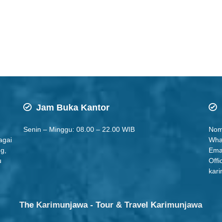
Jam Buka Kantor
Senin – Minggu: 08.00 – 22.00 WIB
Nom
agai
Wha
ng,
Ema
u
Offi
kari
The Karimunjawa - Tour & Travel Karimunjawa