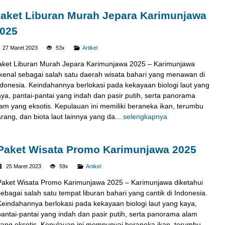
aket Liburan Murah Jepara Karimunjawa
025
27 Maret 2023
53x
Artikel
aket Liburan Murah Jepara Karimunjawa 2025 – Karimunjawa
ikenal sebagai salah satu daerah wisata bahari yang menawan di
ndonesia. Keindahannya berlokasi pada kekayaan biologi laut yang
ya, pantai-pantai yang indah dan pasir putih, serta panorama
lam yang eksotis. Kepulauan ini memiliki beraneka ikan, terumbu
rang, dan biota laut lainnya yang da...
selengkapnya
Paket Wisata Promo Karimunjawa 2025
25 Maret 2023
59x
Artikel
Paket Wisata Promo Karimunjawa 2025 – Karimunjawa diketahui
sebagai salah satu tempat liburan bahari yang cantik di Indonesia.
Keindahannya berlokasi pada kekayaan biologi laut yang kaya,
pantai-pantai yang indah dan pasir putih, serta panorama alam
yang eksotis. Kepulauan ini mempunyai beraneka ikan, terumbu