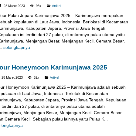
28 Maret 2023
93x
Artikel
Tour Pulau Jepara Karimunjawa 2025 – Karimunjawa merupakan
sebuah kepulauan di Laut Jawa, Indonesia. Berlokasi di Kecamatan
Karimunjawa, Kabupaten Jepara, Provinsi Jawa Tengah.
Kepulauan ini terdiri dari 27 pulau, di antaranya pulau utama yaitu
Karimunjawa, Menjangan Besar, Menjangan Kecil, Cemara Besar,
..
selengkapnya
our Honeymoon Karimunjawa 2025
28 Maret 2023
62x
Artikel
our Honeymoon Karimunjawa 2025 – Karimunjawa adalah sebuah
epulauan di Laut Jawa, Indonesia. Terletak di Kecamatan
arimunjawa, Kabupaten Jepara, Provinsi Jawa Tengah. Kepulauan
i terdiri dari 27 pulau, di antaranya pulau utama adalah
arimunjawa, Menjangan Besar, Menjangan Kecil, Cemara Besar,
n Cemara Kecil. Sebagian pulau lainnya yaitu Pulau K...
elengkapnya