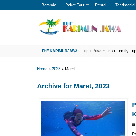
Beranda
Paket Tour
Rental
Testimonial
sata Karimunjawa Terpercaya
Open Trip • Private Trip • Family Trip • Gathe
Home
»
2023
»
Maret
Archive for
Maret, 2023
P
K
P