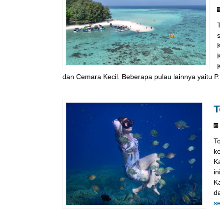
dan Cemara Kecil. Beberapa pulau lainnya yaitu P.
T
T
k
K
in
K
da
s