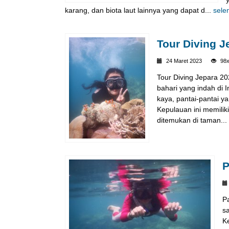
karang, dan biota laut lainnya yang dapat d...
sele
Tour Diving J
24 Maret 2023
98
Tour Diving Jepara 20
bahari yang indah di 
kaya, pantai-pantai y
Kepulauan ini memiliki
ditemukan di taman...
P
P
sa
K