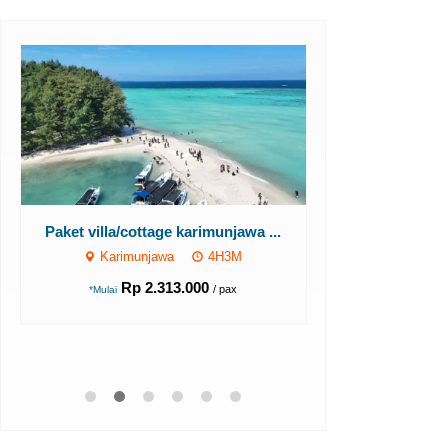
Paket villa/cottage karimunjawa ...
Paket villa/cott
Karimunjawa
4H3M
Karimun
Rp 2.313.000
Rp 1
/ pax
*Mulai
*Mulai
Cari Postingan