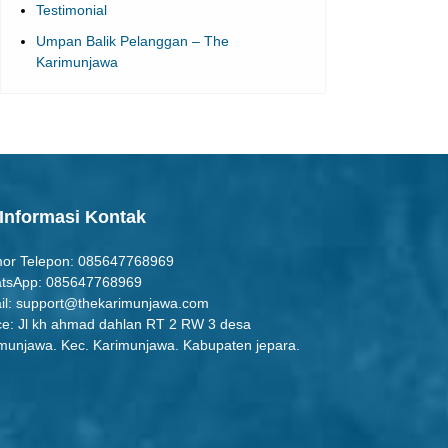
Karimunjawa
Informasi Kontak
or Telepon: 085647768969
tsApp: 085647768969
il:
support@thekarimunjawa.com
ce: Jl kh ahmad dahlan RT 2 RW 3 desa
munjawa. Kec. Karimunjawa. Kabupaten jepara.