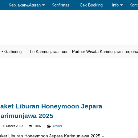
Kebijakan&Aturan
Konfirmasi
Cek Booking
Info
Kont
ring
The Karimunjawa Tour – Partner Wisata Karimunjawa Terpercaya
Op
aket Liburan Honeymoon Jepara
arimunjawa 2025
30 Maret 2023
100x
Artikel
aket Liburan Honeymoon Jepara Karimunjawa 2025 –