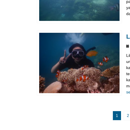
p
ya
da
L
L
u
ka
t
k
m
s
1
2