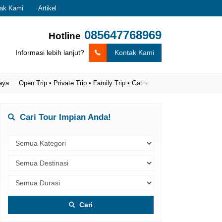
ak Kami
Artikel
085647768969
Hotline
Informasi lebih lanjut?
Kontak Kami
en Trip • Private Trip • Family Trip • Gathering
Cari Tour Impian Anda!
Cari