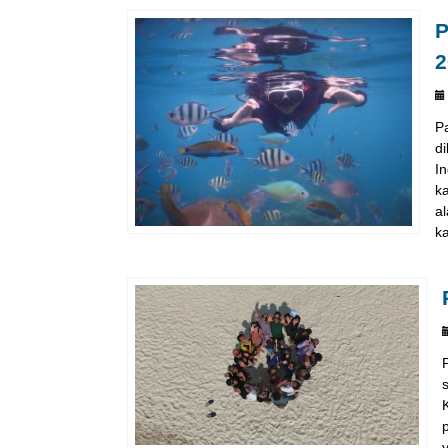
P
2
P
d
I
ka
a
ka