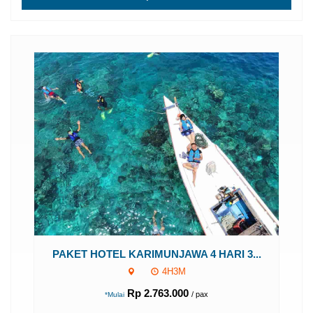
P
PAKET HOTEL KARIMUNJAWA 4 HARI 3...
4H3M
Rp 2.763.000
/ pax
*Mulai