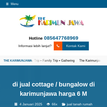
Menu
085647768969
Hotline
Informasi lebih lanjut?
Kontak Kami
en Trip • Private Trip • Family Trip • Gathering
The Karimunjawa Tour – Pa
di jual cottage / bungalow di
karimunjawa harga 6 M
4 Januari 2025
66x
jual tanah rumah