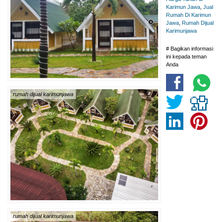
Karimun Jawa
,
Jual
Rumah Di Karimun
Jawa
,
Rumah Dijual
Karimunjawa
# Bagikan informasi
ini kepada teman
Anda
rumah dijual karimunjawa
rumah dijual karimunjawa