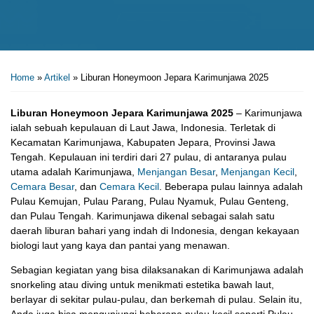
Home
»
Artikel
»
Liburan Honeymoon Jepara Karimunjawa 2025
Liburan Honeymoon Jepara Karimunjawa 2025
– Karimunjawa
ialah sebuah kepulauan di Laut Jawa, Indonesia. Terletak di
Kecamatan Karimunjawa, Kabupaten Jepara, Provinsi Jawa
Tengah. Kepulauan ini terdiri dari 27 pulau, di antaranya pulau
utama adalah Karimunjawa,
Menjangan Besar
,
Menjangan Kecil
,
Cemara Besar
, dan
Cemara Kecil
. Beberapa pulau lainnya adalah
Pulau Kemujan, Pulau Parang, Pulau Nyamuk, Pulau Genteng,
dan Pulau Tengah. Karimunjawa dikenal sebagai salah satu
daerah liburan bahari yang indah di Indonesia, dengan kekayaan
biologi laut yang kaya dan pantai yang menawan.
Sebagian kegiatan yang bisa dilaksanakan di Karimunjawa adalah
snorkeling atau diving untuk menikmati estetika bawah laut,
berlayar di sekitar pulau-pulau, dan berkemah di pulau. Selain itu,
Anda juga bisa mengunjungi beberapa pulau kecil seperti Pulau