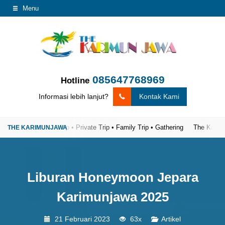
Menu
085647768969
Hotline
Informasi lebih lanjut?
Kontak Kami
caya
Open Trip • Private Trip • Family Trip • Gathering
The Karimunjawa 
Liburan Honeymoon Jepara
Karimunjawa 2025
21 Februari 2023
63x
Artikel