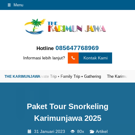
Menu
085647768969
Hotline
Informasi lebih lanjut?
Kontak Kami
Open Trip • Private Trip • Family Trip • Gathering
The Karimunjawa Tour
Paket Tour Snorkeling
Karimunjawa 2025
31 Januari 2023
80x
Artikel