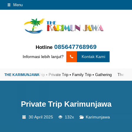
Menu
085647768969
Hotline
Informasi lebih lanjut?
Kontak Kami
ercaya
Open Trip • Private Trip • Family Trip • Gathering
The Karimunjaw
Private Trip Karimunjawa
30 April 2025
132x
Karimunjawa