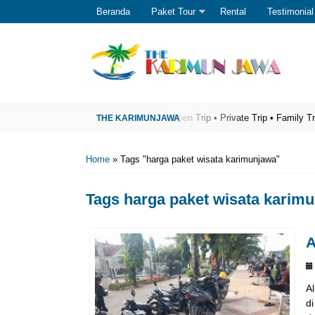
Beranda
Paket Tour
Rental
Testimonial
Wisata Karimunjawa Terpercaya
Open Trip • Private Trip • Family Trip • Ga
Home
»
Tags "harga paket wisata karimunjawa"
Tags
harga paket wisata karim
A
A
d