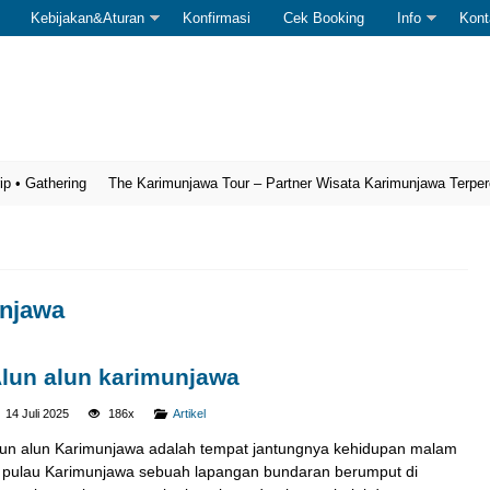
Kebijakan&Aturan
Konfirmasi
Cek Booking
Info
Kont
thering
The Karimunjawa Tour – Partner Wisata Karimunjawa Terpercaya
unjawa
lun alun karimunjawa
14 Juli 2025
186x
Artikel
lun alun Karimunjawa adalah tempat jantungnya kehidupan malam
i pulau Karimunjawa sebuah lapangan bundaran berumput di