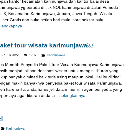
epan kantor kecamatan karimunjawa dan kantor balai desa
arimunjawa yg berada di titik NOL karimunjawa di Jalan Pemuda
o. 3, Kecamatan Karimunjawa, Jepara, Jawa Tengah. Wisata
liner Gratis dan buka setiap hari mulai sore sekitar puku...
elengkapnya
aket tour wisata karimunjawa￼
27 Juli 2022
178x
Karimunjawa
ips Memilih Penyedia Paket Tour Wisata Karimunjawa Karimunjawa
PAKET HOTEL KARIMUNJAWA 2
sih menjadi pilihan destinasi wisata untuk mengisi liburan yang
HARI 1...
kup banyak diminati baik turis asing maupun lokal. Hal itu diiringi
Karimunjawa
2H1M
engan makin banyaknya penyedia paket tour wisata Karimunjawa.
leh karena itu, anda harus jeli dalam memilih agen penyedia yang
Rp 1.370.000
/ pax
*Mulai
rpercaya agar liburan anda la...
selengkapnya
l
Karimunjawa