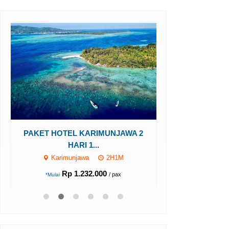
PAKET HOTEL
HAR
PAKET HOTEL KARIMUNJAWA 2
Karimun
HARI 1...
Karimunjawa
2H1M
Rp 1
*Mulai
Rp 1.232.000
/ pax
*Mulai