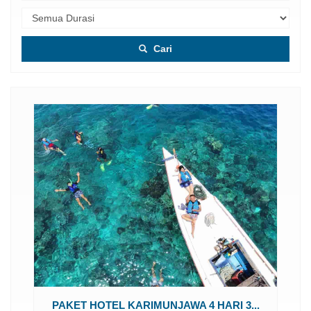
Cari
Paket villa/cottage karimunjawa ...
Karimunjawa
4H3M
Rp 2.729.000
/ pax
*Mulai
3...