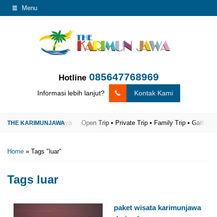
Menu
085647768969
Hotline
Informasi lebih lanjut?
Kontak Kami
arimunjawa Terpercaya
Open Trip • Private Trip • Family Trip • Gathering
Home
»
Tags "luar"
Tags
luar
paket wisata karimunjawa