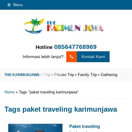
Menu
085647768969
Hotline
Informasi lebih lanjut?
Kontak Kami
a Terpercaya
Open Trip • Private Trip • Family Trip • Gathering
The Kar
Home
»
Tags "paket traveling karimunjawa"
Tags
paket traveling karimunjawa
Paket traveling