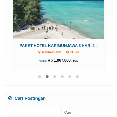
PAKET HOTEL KARIMUNJAWA 3 HARI 2...
Karimunjawa
3H2M
P
Rp 1.867.000
/ pax
*Mulai
..
Cari Postingan
Cari
untuk: