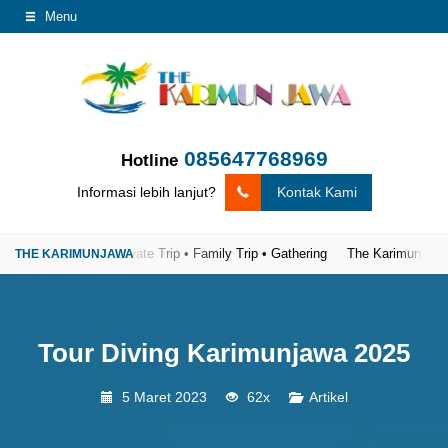
Menu
085647768969
Hotline
Informasi lebih lanjut?
Kontak Kami
Open Trip • Private Trip • Family Trip • Gathering
The Karimunjawa Tour –
Tour Diving Karimunjawa 2025
5 Maret 2023
62x
Artikel