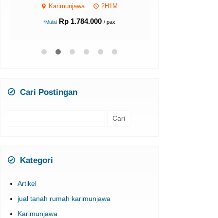
HAR
Karimunjawa
2H1M
Karimun
Rp 1.784.000
/ pax
*Mulai
Rp 1
*Mulai
Cari Postingan
Cari
untuk:
Kategori
Artikel
jual tanah rumah karimunjawa
Karimunjawa