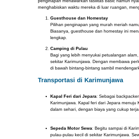
penginapan menawarkan fasilitas basic namun nyam
menghabiskan waktu mereka di luar ruangan, menge
Guesthouse dan Homestay
Pilihan penginapan yang murah meriah namu
Biasanya, guesthouse dan homestay ini mena
lengkap.
Camping di Pulau
Bagi yang lebih menyukai petualangan alam,
sekitar Karimunjawa. Dengan membawa perle
di bawah bintang-bintang sambil mendenga
Transportasi di Karimunjawa
Kapal Feri dari Jepara
: Sebagai backpacker,
Karimunjawa. Kapal feri dari Jepara menuju 
dalam sehari, dengan biaya yang cukup terj
Sepeda Motor Sewa
: Begitu sampai di Kar
pulau-pulau kecil di sekitar Karimunjawa. S