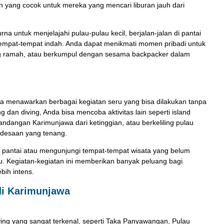
n yang cocok untuk mereka yang mencari liburan jauh dari
untuk menjelajahi pulau-pulau kecil, berjalan-jalan di pantai
 tempat-tempat indah. Anda dapat menikmati momen pribadi untuk
ang ramah, atau berkumpul dengan sesama backpacker dalam
a menawarkan berbagai kegiatan seru yang bisa dilakukan tanpa
g dan diving, Anda bisa mencoba aktivitas lain seperti island
ndangan Karimunjawa dari ketinggian, atau berkeliling pulau
desaan yang tenang.
i pantai atau mengunjungi tempat-tempat wisata yang belum
u. Kegiatan-kegiatan ini memberikan banyak peluang bagi
bih intens.
di Karimunjawa
ving yang sangat terkenal, seperti Taka Panyawangan, Pulau