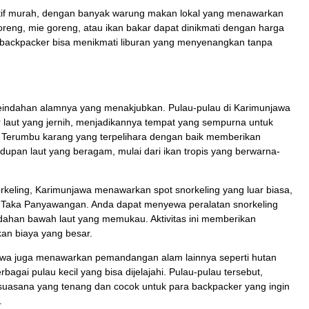
latif murah, dengan banyak warung makan lokal yang menawarkan
oreng, mie goreng, atau ikan bakar dapat dinikmati dengan harga
, backpacker bisa menikmati liburan yang menyenangkan tanpa
keindahan alamnya yang menakjubkan. Pulau-pulau di Karimunjawa
ir laut yang jernih, menjadikannya tempat yang sempurna untuk
ai. Terumbu karang yang terpelihara dengan baik memberikan
upan laut yang beragam, mulai dari ikan tropis yang berwarna-
keling, Karimunjawa menawarkan spot snorkeling yang luar biasa,
n Taka Panyawangan. Anda dapat menyewa peralatan snorkeling
dahan bawah laut yang memukau. Aktivitas ini memberikan
an biaya yang besar.
jawa juga menawarkan pemandangan alam lainnya seperti hutan
bagai pulau kecil yang bisa dijelajahi. Pulau-pulau tersebut,
 suasana yang tenang dan cocok untuk para backpacker yang ingin
.