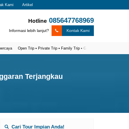
ak Kami
Artikel
085647768969
Hotline
Informasi lebih lanjut?
Kontak Kami
Open Trip • Private Trip • Family Trip • Gathering
ggaran Terjangkau
Cari Tour Impian Anda!