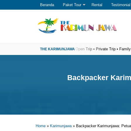
Beranda
Paket Tour
Rental
Testimonial
r Wisata Karimunjawa Terpercaya
Open Trip • Private Trip • Family Trip • 
Backpacker Karim
Home
»
Karimunjawa
»
Backpacker Karimunjawa: Petua