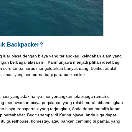
Karimunjawa
2H1M
Rp 1.646.000
/ pax
*Mulai
uk Backpacker?
luar biasa dengan biaya yang terjangkau, keindahan alam yang
an berbagai alasan ini, Karimunjawa menjadi pilihan ideal bagi
n seru tanpa harus mengeluarkan banyak uang. Berikut adalah
stinasi yang sempurna bagi para backpacker:
inasi yang tidak hanya menyenangkan tetapi juga ramah di
ng menawarkan biaya perjalanan yang relatif murah dibandingkan
an biaya transportasi yang terjangkau, Anda dapat memilih kapal
kup bersahabat. Begitu sampai di Karimunjawa, Anda juga dapat
 itu guesthouse, homestay, atau bahkan camping di pantai, yang