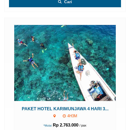
Cari
P
..
PAKET HOTEL KARIMUNJAWA 4 HARI 3...
4H3M
Rp 2.763.000
/ pax
*Mulai