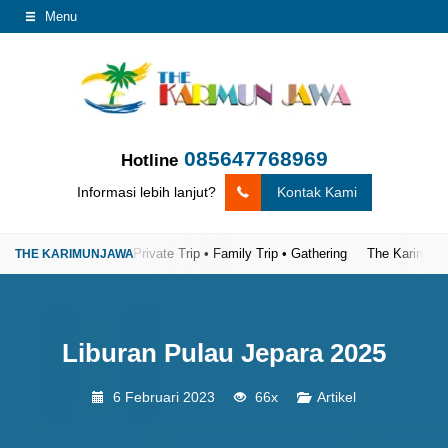
Menu
085647768969
Hotline
Informasi lebih lanjut?
Kontak Kami
a
Open Trip • Private Trip • Family Trip • Gathering
The Karimunjawa Tou
Liburan Pulau Jepara 2025
6 Februari 2023
66x
Artikel