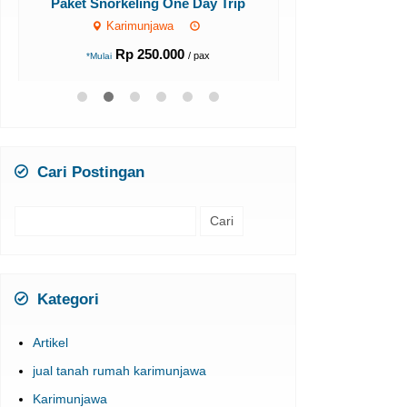
Paket Snorkeling One Day Trip
Karimun
Karimunjawa
Rp 2
*Mulai
Rp 250.000
/ pax
*Mulai
Cari Postingan
Cari
untuk:
Kategori
Artikel
jual tanah rumah karimunjawa
Karimunjawa