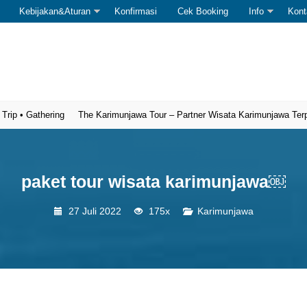
Kebijakan&Aturan
Konfirmasi
Cek Booking
Info
Kont
thering
The Karimunjawa Tour – Partner Wisata Karimunjawa Terpercaya
paket tour wisata karimunjawa￼
27 Juli 2022
175x
Karimunjawa