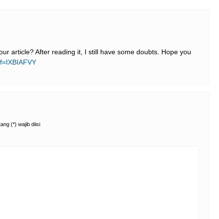
r article? After reading it, I still have some doubts. Hope you
ref=IXBIAFVY
ng (*) wajib diisi