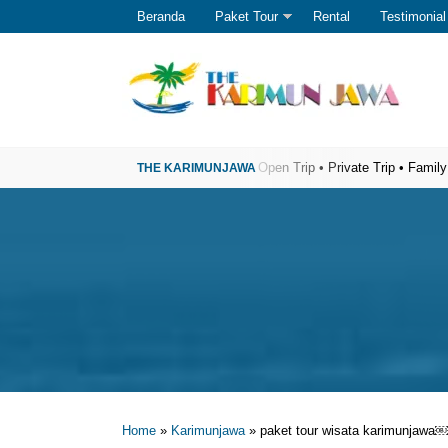
Beranda
Paket Tour
Rental
Testimonial
 Wisata Karimunjawa Terpercaya
Open Trip • Private Trip • Family Trip • Ga
Home
»
Karimunjawa
»
paket tour wisata karimunjawa￼