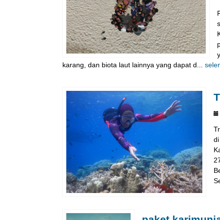
karang, dan biota laut lainnya yang dapat d...
sele
T
T
d
Ka
2
B
S
paket karimunja