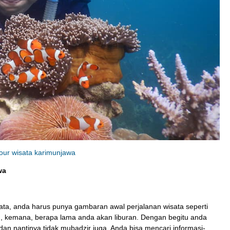
Karimunjawa
Rp 1.350.000
/ pax
tour wisata karimunjawa
wa
ta, anda harus punya gambaran awal perjalanan wisata seperti
n, kemana, berapa lama anda akan liburan. Dengan begitu anda
dan nantinya tidak mubadzir juga. Anda bisa mencari informasi-