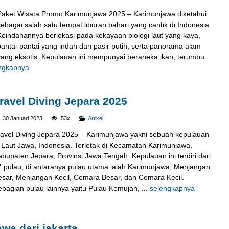
Paket Wisata Promo Karimunjawa 2025 – Karimunjawa diketahui
sebagai salah satu tempat liburan bahari yang cantik di Indonesia.
Keindahannya berlokasi pada kekayaan biologi laut yang kaya,
pantai-pantai yang indah dan pasir putih, serta panorama alam
yang eksotis. Kepulauan ini mempunyai beraneka ikan, terumbu
ngkapnya
ravel Diving Jepara 2025
30 Januari 2023
53x
Artikel
ravel Diving Jepara 2025 – Karimunjawa yakni sebuah kepulauan
i Laut Jawa, Indonesia. Terletak di Kecamatan Karimunjawa,
bupaten Jepara, Provinsi Jawa Tengah. Kepulauan ini terdiri dari
7 pulau, di antaranya pulau utama ialah Karimunjawa, Menjangan
esar, Menjangan Kecil, Cemara Besar, dan Cemara Kecil.
ebagian pulau lainnya yaitu Pulau Kemujan, ...
selengkapnya
wa dari jakarta